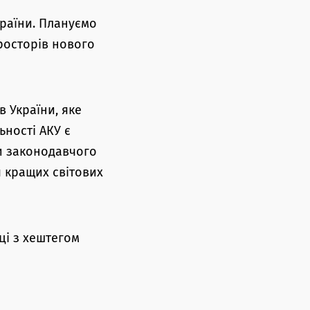
країни. Плануємо
росторів нового
в України, яке
ьності АКУ є
ги законодавчого
 кращих світових
ці з хештегом