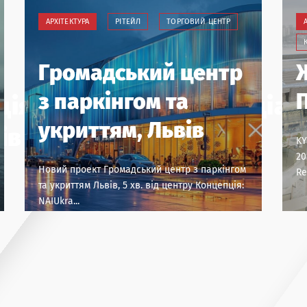
АРХІТЕКТУРА
РІТЕЙЛ
ТОРГОВИЙ ЦЕНТР
Громадський центр
з паркінгом та
ія NAI Ukraine та Асоціаці
укриттям, Львів
ів України
KY
20
Новий проект Громадський центр з паркінгом
Re
та укриттям Львів, 5 хв. від центру Концепція:
NAIUkra...