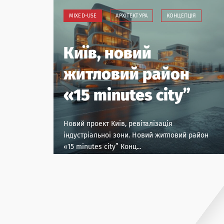
MIXED-USE
АРХІТЕКТУРА
КОНЦЕПЦІЯ
Київ, новий
житловий район
Колаборац
«15 minutes city”
Коворкінг
Новий проект Київ, ревіталізація
індустріальноі зони. Новий житловий район
«15 minutes city” Конц...