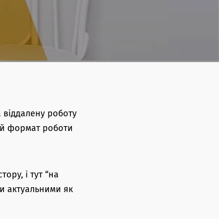
а віддалену роботу
ний формат роботи
ору, і тут “на
ли актуальними як