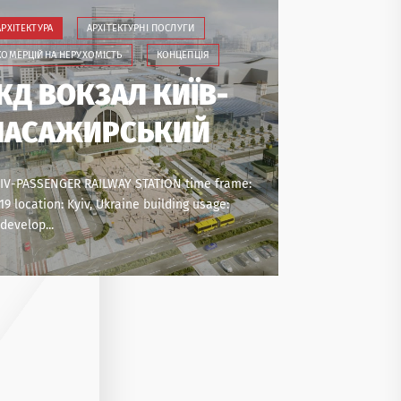
АРХІТЕКТУРА
АРХІТЕКТУРНІ ПОСЛУГИ
КОМЕРЦІЙНА НЕРУХОМІСТЬ
КОНЦЕПЦІЯ
ЖД ВОКЗАЛ КИЇВ-
ПАСАЖИРСЬКИЙ
ї
IV-PASSENGER RAILWAY STATION time frame:
19 location: Kyiv, Ukraine building usage:
develop...