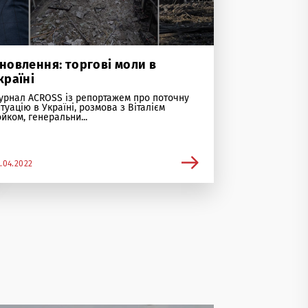
новлення: торгові моли в
країні
урнал ACROSS із репортажем про поточну
туацію в Україні, розмова з Віталієм
йком, генеральни...
.04.2022