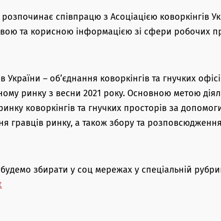
 розпочинає співпрацю з Асоціацією коворкінгів У
кавою та корисною інформацією зі сфери робочих п
в України – об’єднання коворкінгів та гнучких офісі
ому ринку з весни 2021 року. Основною метою діял
ринку коворкінгів та гнучких просторів за допомо
ня гравців ринку, а також збору та розповсюдження
будемо збирати у соц мережах у спеціальній рубри
t