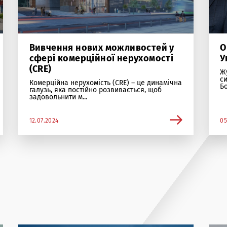
Вивчення нових можливостей у
О
сфері комерційної нерухомості
У
(CRE)
Ж
си
Комерційна нерухомість (CRE) – це динамічна
Бо
галузь, яка постійно розвивається, щоб
задовольнити м...
12.07.2024
05