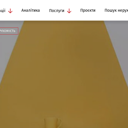
Аналітика
Проєкти
Пошук нерух
ції
Послуги
РУХОМІСТЬ