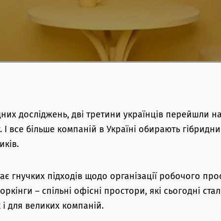
них досліджень, дві третини українців перейшли н
. І все більше компаній в Україні обирають гібрид
иків.
є гнучких підходів щодо організації робочого прост
оркінги – спільні офісні простори, які сьогодні ста
 і для великих компаній.