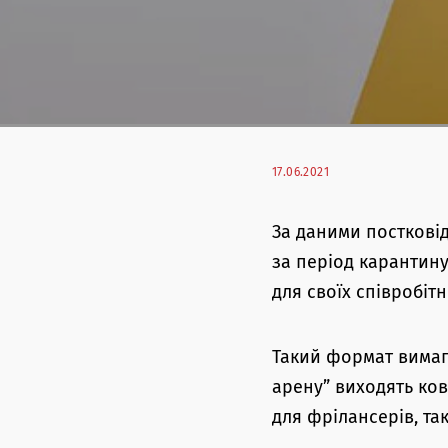
17.06.2021
За даними постковід
за період карантину
для своїх співробітн
Такий формат вимага
арену” виходять ков
для фрілансерів, так