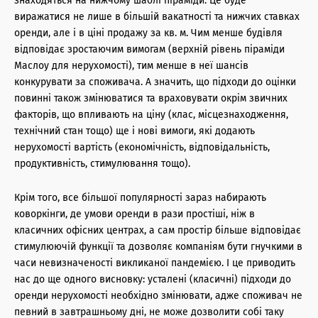
знаходяться на нижчому шаблі піраміди. Це буде
виражатися не лише в більшій вакатності та нижчих ставках
оренди, але і в ціні продажу за кв. м. Чим менше будівля
відповідає зростаючим вимогам (верхній рівень піраміди
Маслоу для нерухомості), тим менше в неї шансів
конкурувати за споживача. А значить, що підходи до оцінки
повинні також змінюватися та враховувати окрім звичних
факторів, що впливають на ціну (клас, місцезнаходження,
технічний стан тощо) ще і нові вимоги, які додають
нерухомості вартість (економічність, відповідальність,
продуктивність, стимулювання тощо).
Крім того, все більшої популярності зараз набирають
коворкінги, де умови оренди в рази простіші, ніж в
класичних офісних центрах, а сам простір більше відповідає
стимулюючій функції та дозволяє компаніям бути гнучкими в
часи невизначеності викликаної пандемією. І це приводить
нас до ще одного висновку: усталені (класичні) підходи до
оренди нерухомості необхідно змінювати, адже споживач не
певний в завтрашньому дні, не може дозволити собі таку