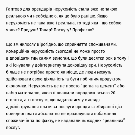
Раптово для орендарів нерухомість стала вже не такою
реальною чи необхідною, як це було раніше. Якщо
нерухомість не така вже і реальна, то тоді яка і що собою
являє? Продукт? Товар? Послугу? Професію?
Що змінилося? Вірогідно, що сприйняття споживачами.
Комерційна нерухомість сьогодні не може просто
відповідати тим самим вимогам, що були десятки років тому і
які існували у доінтернетну та доковідну ери. Нерухомість
більше не потрібна просто як місце, де люди можуть
здійснювати свою діяльність та бути побічним продуктом
економіки. Нерухомість це не просто “цегла та цемент” або
набір матеріалів, якою її вважали впродовж всього 20
століття, а ті послуги, що надавалися у вигляді
адміністрування плати за послуги оренди та збиранні цієї
орендної плати абсолютно не враховували побажання
споживачів та по факту, не надавали їм жодних “реальних”
послуг.