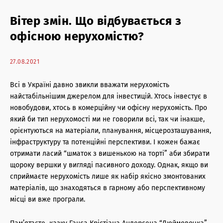
Торгова нерухомість: антикризові послуги
Вітер змін. Що відбувається з
Житлова нерухомість: антикризові послуги
офісною нерухомістю?
Офісна нерухомість: антикризові послуги
27.08.2021
Консалтинг і оцінка
Всі в Україні давно звикли вважати нерухомість
Офісна нерухомість: агентські послуги
найстабільнішим джерелом для інвестицій. Хтось інвестує в
новобудови, хтось в комерційну чи офісну нерухомість. Про
Торгова нерухомість: агентські послуги
який би тип нерухомості ми не говорили всі, так чи інакше,
орієнтуються на матеріали, планування, місцерозташування,
Інвестиції в нерухомість
інфраструктуру та потенційні перспективи. І кожен бажає
отримати ласий “шматок з вишенькою на торті” аби збирати
Архітектурні послуги
щороку вершки у вигляді пасивного доходу. Однак, якщо ви
сприймаєте нерухомість лише як набір якісно змонтованих
Управління нерухомістю
матеріалів, що знаходяться в гарному або перспективному
місці ви вже програли.