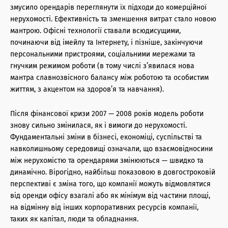
змусило орендарів переглянути їх підходи до комерційної
нерухомості. Ефективність та зменшення витрат стало новою
мантрою. Офісні технології ставали всюдисущими,
починаючи від імейлу та Інтернету, і пізніше, закінчуючи
персональними пристроями, соціальними мережами та
гнучким режимом роботи (в тому числі з’явилася нова
мантра славнозвісного балансу між роботою та особистим
життям, з акцентом на здоров’я та навчання).
Після фінансової кризи 2007 — 2008 років модель роботи
знову сильно змінилася, як і вимоги до нерухомості.
Фундаментальні зміни в бізнесі, економіці, суспільстві та
навколишньому середовищі означали, що взаємовідносини
між нерухомістю та орендарями змінюються — швидко та
динамічно. Вірогідно, найбільш показовою в довгостроковій
перспективі є зміна того, що компанії можуть відмовлятися
від оренди офісу взагалі або як мінімум від частини площі,
на відмінну від інших корпоративних ресурсів компанії,
таких як капітал, люди та обладнання.