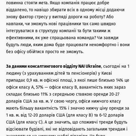
повинна стояти мета. Якщо компанія працює добре
віддалено, то навіщо збирати всіх в одному місці додаючи
знову фактор стресу у вигляді дороги на роботу? Або
навпаки, чи зможуть нові працівники так само швидко
інтегруватися в структуру компанії та бути такими ж
ефективними, як уже спрацьована команда? Чи завжди
будуть люди, яким дома буде працювати некомфортно і вони
без офісу обійтися просто не зможуть.
За даними консалтингового відділу NAI Ukraine
, сьогодні на 1
людину (з урахуванням дітей та пенсіонерів) у Києві
припадає 0,9 кв. м офісної площі, з якої лише близько 14% це
офіси класу А, 57% — офіси класу В, вакантність яких зараз
складає близько 11% з середньою ставкою оренди 20-27
доларів США за кв. м. У свою чергу, офіси нижчого класу
мають більшу вакантність 15% і значно нижчу ціну оренди за
1 кв. м. від 12-20 доларів США (для класу В) та 6-12 доларів
США (для класу С). А це значить, що споживчі тренди будуть
відсіювати будівлі, які не відповідають загальним трендам і