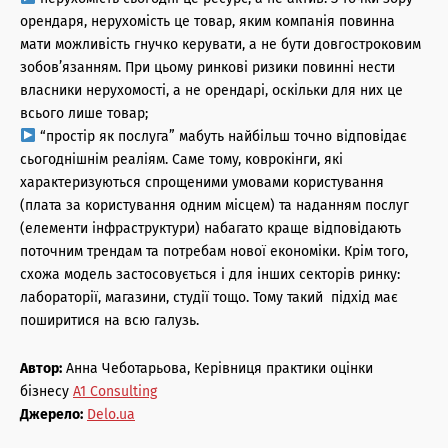
орендаря, нерухомість це товар, яким компанія повинна
мати можливість гнучко керувати, а не бути довгостроковим
зобов’язанням. При цьому ринкові ризики повинні нести
власники нерухомості, а не орендарі, оскільки для них це
всього лише товар;
“простір як послуга” мабуть найбільш точно відповідає
сьогоднішнім реаліям. Саме тому, коврокінги, які
характеризуються спрощеними умовами користування
(плата за користування одним місцем) та наданням послуг
(елементи інфраструктури) набагато краще відповідають
поточним трендам та потребам нової економіки. Крім того,
схожа модель застосовується і для інших секторів ринку:
лабораторії, магазини, студії тощо. Тому такий підхід має
поширитися на всю галузь.
Автор:
Анна Чеботарьова,
Керівниця практики оцінки
бізнесу
А1 Consulting
Джерело:
Delo.ua