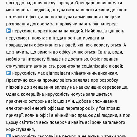
підхід до надання послуг оренди. Орендарі повинні мати
можливість швидко адаптуватися та вносити зміни до своїх
поточних офісів, а не погоджувати зменшення площі чи
розірвання договору за півроку чи навіть рік наперед;
нерухомість орієнтована на людей. Найбільша цінність
нерухомості полягає в її здатності активувати та
покращувати ефективність людей, які нею користуються. А
це значить, що вимоги до офісу змінюються. Світла, води,
меблів та Інтернету більше не достатньо. Офіс повинен
стимулювати активність, розвиток та соціалізацію людей;
нерухомість має відповідати кліматичним викликам.
Практично кожна промисловість заявляє про розробку
підходів до зменшення впливу на навколишнє середовище.
Однак, комерційна нерухомість чомусь залишається
практично осторонь всіх цих змін. Добове споживання
електричної енергії офісами перетворює їх у “світлових
примар”. Коли в офісі в нічний час працює дві людини, а при
цьому світиться весь поверх чи навіть всі зони загального
користування;
нерухомість сьогодні це ресурс, а не актив. З точки зору