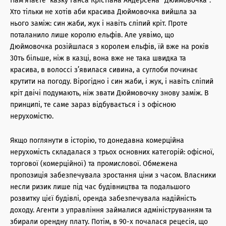
Пам’ятаєте казку Ганса Крістіана Андерсена “Дюймовочка”.
Хто тільки не хотів аби красива Дюймовочка вийшла за
нього заміж: син жаби, жук і навіть сліпий кріт. Проте
поталанило лише королю ельфів. Але уявімо, що
Дюймовочка розійшлася з королем ельфів, їй вже на років
30ть більше, ніж в казці, вона вже не така швидка та
красива, в волоссі з’явилася сивина, а суглоби починає
крутити на погоду. Вірогідно і син жаби, і жук, і навіть сліпий
кріт двічі подумають, ніж звати Дюймовочку знову заміж. В
принципі, те саме зараз відбувається і з офісною
нерухомістю.
Якщо поглянути в історію, то донедавна комерційна
нерухомість складалася з трьох основних категорій: офісної,
торгової (комерційної) та промислової. Обмежена
пропозиція забезпечувала зростання ціни з часом. Власники
несли ризик лише під час будівництва та подальшого
розвитку цієї будівлі, оренда забезпечувала надійність
доходу. Агенти з управління займалися адмініструванням та
збирали орендну плату. Потім, в 90-х почалася рецесія, що