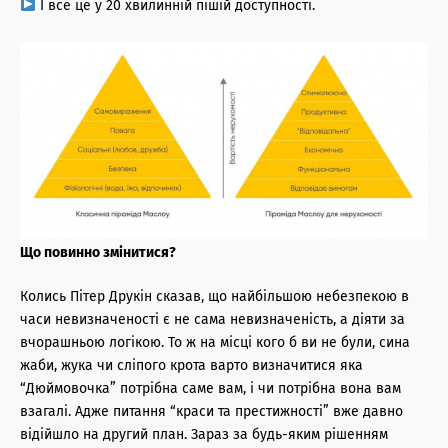
І все це у 20 хвилинній пішій доступності.
Що повинно змінитися?
Колись Пітер Друкін сказав, що найбільшою небезпекою в
часи невизначеності є не сама невизначеність, а діяти за
вчорашньою логікою. То ж на місці кого б ви не були, сина
жаби, жука чи сліпого крота варто визначитися яка
“Дюймовочка” потрібна саме вам, і чи потрібна вона вам
взагалі. Адже питання “краси та престижності” вже давно
відійшло на другий план. Зараз за будь-яким рішенням