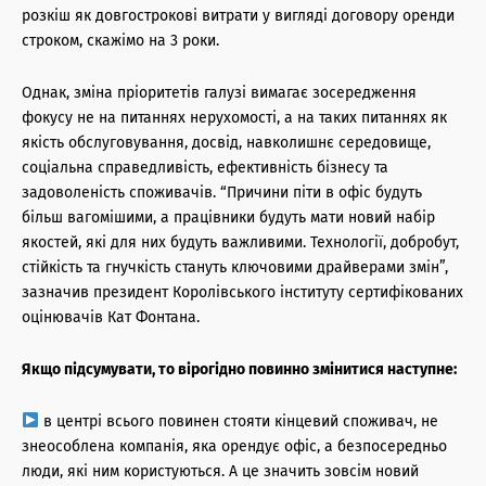
розкіш як довгострокові витрати у вигляді договору оренди
строком, скажімо на 3 роки.
Однак, зміна пріоритетів галузі вимагає зосередження
фокусу не на питаннях нерухомості, а на таких питаннях як
якість обслуговування, досвід, навколишнє середовище,
соціальна справедливість, ефективність бізнесу та
задоволеність споживачів. “Причини піти в офіс будуть
більш вагомішими, а працівники будуть мати новий набір
якостей, які для них будуть важливими. Технології, добробут,
стійкість та гнучкість стануть ключовими драйверами змін”,
зазначив президент Королівського інституту сертифікованих
оцінювачів Кат Фонтана.
Якщо підсумувати, то вірогідно повинно змінитися наступне:
в центрі всього повинен стояти кінцевий споживач, не
знеособлена компанія, яка орендує офіс, а безпосередньо
люди, які ним користуються. А це значить зовсім новий