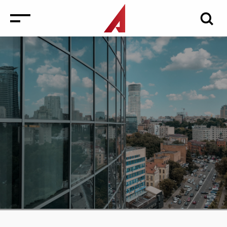
Новини
Заходи
Медіа
Інвестиції в нерухомість