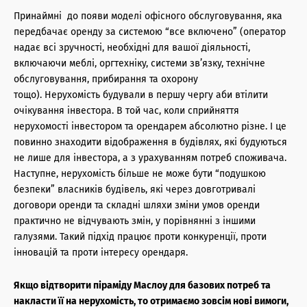
Принаймні до появи моделі офісного обслуговування, яка
передбачає оренду за системою “все включено” (оператор
надає всі зручності, необхідні для вашої діяльності,
включаючи меблі, оргтехніку, системи зв’язку, технічне
обслуговування, прибирання та охорону
тощо). Нерухомість будували в першу чергу аби втілити
очікування інвестора. В той час, коли сприйняття
нерухомості інвестором та орендарем абсолютно різне. І це
повинно знаходити відображення в будівлях, які будуються
не лише для інвестора, а з урахуванням потреб споживача.
Наступне, нерухомість більше не може бути “подушкою
безпеки” власників будівель, які через довготривалі
договори оренди та складні шляхи зміни умов оренди
практично не відчувають змін, у порівнянні з іншими
галузями. Такий підхід працює проти конкуренції, проти
інновацій та проти інтересу орендаря.
Якщо відтворити піраміду Маслоу для базових потреб та
накласти її на нерухомість, то отримаємо зовсім нові вимоги,