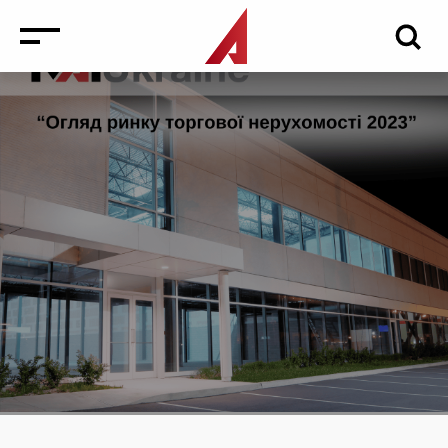
Новини
Заходи
Медіа
Інвестиції в нерухомість