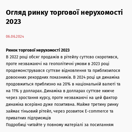
Торгова нерухомість: антикризові послуги
Огляд ринку торгової нерухомості
Житлова нерухомість: антикризові послуги
2023
Офісна нерухомість: антикризові послуги
06.06.2024
Консалтинг і оцінка
Ринок торгової нерухомості 2023
Офісна нерухомість: агентські послуги
В 2022 році обсяг продажів в рітейлу суттєво скоротився,
проте незважаючі на геополітичні умови в 2023 році
Торгова нерухомість: агентські послуги
продемонструвався суттєве відновлення та приблизилося
довоєнних рекордних показників. В 2024 році ця динаміка
Інвестиції в нерухомість
продовжиться приблизно на 20% в національній валюті та
на 11% у долларах. Динаміка в долларах суттєве нижче
Архітектурні послуги
через зростання курсу, проте незважаючі на цей фактор
динаміка всерівно дуже позитивна. Майже третину ринку
Управління нерухомістю
займає тіньовий рітейл, через розвиток E-commerce та
приватних підприємців
Подробиці читайте у повному матеріалі за посиланням