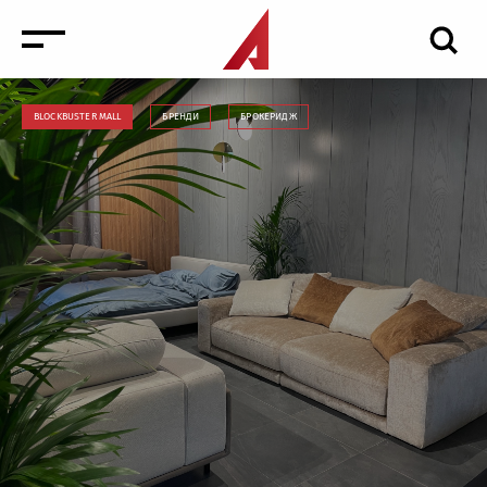
BLOCKBUSTER MALL
БРЕНДИ
БРОКЕРИДЖ
Новини
Заходи
Медіа
Інвестиції в нерухомість