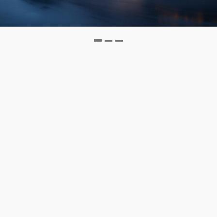
Львів, 5 хв. від центру Концепція: NAIUkra...