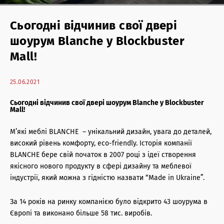
Торгова нерухомість: антикризові послуги
Сьогодні відчинив свої двері
Житлова нерухомість: антикризові послуги
шоурум Blanche у Blockbuster
Офісна нерухомість: антикризові послуги
Mall!
Консалтинг і оцінка
25.06.2021
Офісна нерухомість: агентські послуги
Сьогодні відчинив свої двері шоурум Blanche у Blockbuster
Mall!
Торгова нерухомість: агентські послуги
М’які меблі BLANCHE – унікальний дизайн, увага до деталей,
Інвестиції в нерухомість
високий рівень комфорту, eco-friendly. Історія компанії
BLANCHE бере свій початок в 2007 році з ідеї створення
Архітектурні послуги
якісного нового продукту в сфері дизайну та меблевої
індустрії, який можна з гідністю назвати “Made in Ukraine”.
Управління нерухомістю
За 14 років на ринку компанією було відкрито 43 шоурума в
Європі та виконано більше 58 тис. виробів.