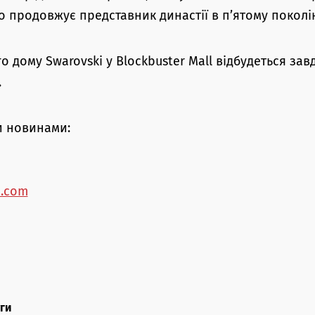
о продовжує представник династії в п’ятому поколін
о дому Swarovski у Blockbuster Mall відбудеться зав
.
и новинами:
e.com
уги