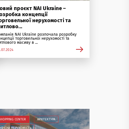
овий проєкт NAI Ukraine –
озробка концепції
орговельної нерухомості та
итлово...
омпанія NAI Ukraine розпочала розробку
онцепції торговельної нерухомості та
тлового масиву в ...
.07.2024
SHOPPING CENTER
АРХІТЕКТУРА
ОФІСНА НЕРУХОМІСТЬ