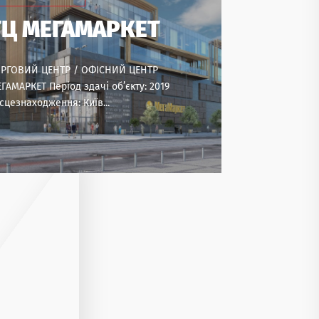
ТЦ МЕГАМАРКЕТ
ОРГОВИЙ ЦЕНТР / ОФІСНИЙ ЦЕНТР
ovski у
ГАМАРКЕТ Період здачі об’єкту: 2019
сцезнаходження: Київ...