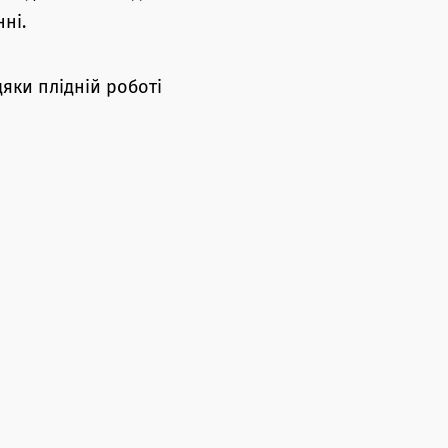
ні.
дяки плідній роботі