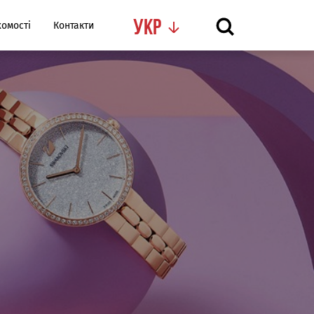
Укр
омості
Контакти