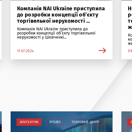
Компанія NAI Ukraine приступила
Н
до розробки концепції об’єкту
р
торгівельної нерухомості ...
т
ж
Компанія NAI Ukraine приступила до
розробки концепції об’єкту торгівельної
К
нерухомості у Шевченкі...
к
жи
11.07.2024
09
АРХІТЕКТУРА
РІТЕЙЛ
ТОРГОВИЙ ЦЕНТР