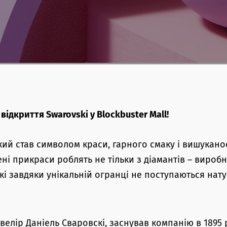
ідкриття Swarovski у Blockbuster Mall!
який став символом краси, гарного смаку і вишуканос
ні прикраси роблять не тільки з діамантів – вироб
які завдяки унікальній огранці не поступаються на
велір Даніель Сваровскі, заснував компанію в 1895 р