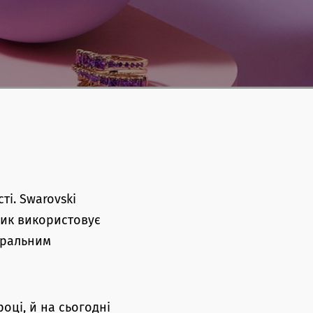
ті. Swarovski
ник використовує
туральним
оці, й на сьогодні