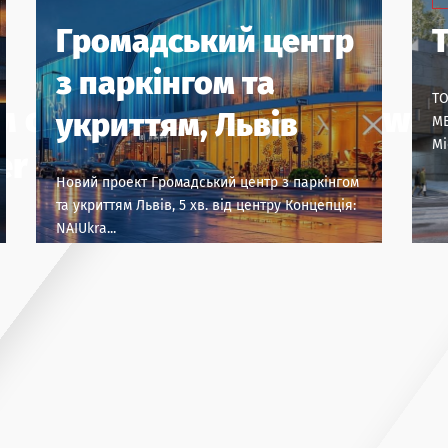
Громадський центр
з паркінгом та
Т
 очікуйте відкриття Swar
укриттям, Львів
МЕ
Мі
r Mall!
Новий проект Громадський центр з паркінгом
та укриттям Львів, 5 хв. від центру Концепція:
NAIUkra...