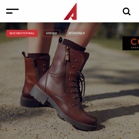
BLOCKBUSTER MALL
БРЕНДИ
БРОКЕРИДЖ
Новини
Заходи
Медіа
Інвестиції в нерухомість