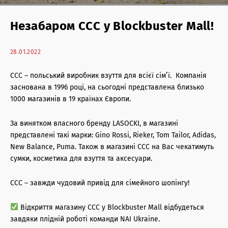
Торгова нерухомість: антикризові послуги
Незабаром CCC у Blockbuster Mall!
Житлова нерухомість: антикризові послуги
Офісна нерухомість: антикризові послуги
28.01.2022
Консалтинг і оцінка
CCC – польський виробник взуття для всієї сім’ї. Компанія
заснована в 1996 році, на сьогодні представлена близько
Офісна нерухомість: агентські послуги
1000 магазинів в 19 країнах Європи.
Торгова нерухомість: агентські послуги
За винятком власного бренду LASOCKI, в магазині
представлені такі марки: Gino Rossi, Rieker, Tom Tailor, Adidas,
Інвестиції в нерухомість
New Balance, Puma. Також в магазині ССС на Вас чекатимуть
сумки, косметика для взуття та аксесуари.
Архітектурні послуги
CCC – завжди чудовий привід для сімейного шопінгу!
Управління нерухомістю
Відкриття магазину CCC у Blockbuster Mall відбудеться
завдяки плідній роботі команди NAI Ukraine.