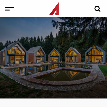
Новини
Заходи
Медіа
Інвестиції в нерухомість