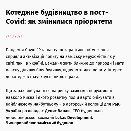
Торгова нерухомість: антикризові послуги
Котеджне будівництво в пост-
Житлова нерухомість: антикризові послуги
Covid: як змінилися пріоритети
Офісна нерухомість: антикризові послуги
27.10.2021
Консалтинг і оцінка
Пандемія Covid-19 та наступні карантинні обмеження
Офісна нерухомість: агентські послуги
сприяли активізації попиту на заміську нерухомість як у
світі, так і в Україні. Бажання жити ближче до природи і мати
Торгова нерухомість: агентські послуги
власну ділянку біля будинку, підняло хвилю попиту. Інтерес
до котеджів і таунхаусів виріс в рази.
Інвестиції в нерухомість
Що зараз відбувається на ринку заміської нерухомості
Архітектурні послуги
навколо Києва і якого розвитку подій варто очікувати в
найближчому майбутньому – в авторській колонці для
РБК-
Управління нерухомістю
Україна
розповідає
Денис Ванаш
, СЕО будівельно-
девелоперської компанії
Lukas Development.
Чим приваблює заміський будинок