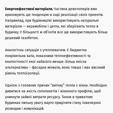
Енергоефективні матеріали.
Частина девелоперів вже
враховують цю тенденцію в ході реалізації своїх проектів.
Наприклад, при будівництві використовують натуральні
матеріали — керамоблок і цегла, які зберігають тепло в
будинку. У більшості ж об’єктів все ще використовують більш
дешевий газобетон.
Аналогічна ситуація з утеплювачем. Є бюджетна
покрівельна вата, показники теплоефективності та
екологічності якої набагато менше. Більш якісна
альтернатива – фасадна мінвата, вона товша і має високий
рівень теплоізоляції.
Однією з головних причин “витоку” тепла є вікна. Необхідно
дивитися на якість склопакетів і віконного профілю, щоб
уникнути зайвої витрати ресурсу. Також в приватних
будинках пильну увагу варто приділити стану інженерної
розводки і комунікацій.