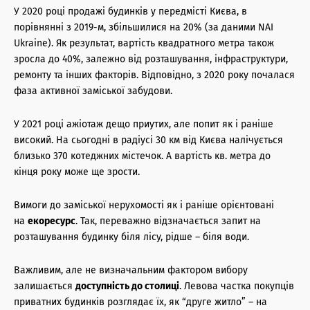
У 2020 році продажі будинків у передмісті Києва, в
порівнянні з 2019-м, збільшилися на 20% (за даними NAI
Ukraine). Як результат, вартість квадратного метра також
зросла до 40%, залежно від розташування, інфраструктури,
ремонту та інших факторів. Відповідно, з 2020 року почалася
фаза активної заміської забудови.
У 2021 році ажіотаж дещо приутих, але попит як і раніше
високий. На сьогодні в радіусі 30 км від Києва налічується
близько 370 котеджних містечок. А вартість кв. метра до
кінця року може ще зрости.
Вимоги до заміської нерухомості як і раніше орієнтовані
на
еко
ресурс
. Так, переважно відзначається запит на
розташування будинку біля лісу, рідше – біля води.
Важливим, але не визначальним фактором вибору
залишається
доступність до столиці
. Левова частка покупців
приватних будинків розглядає їх, як “друге житло” – на