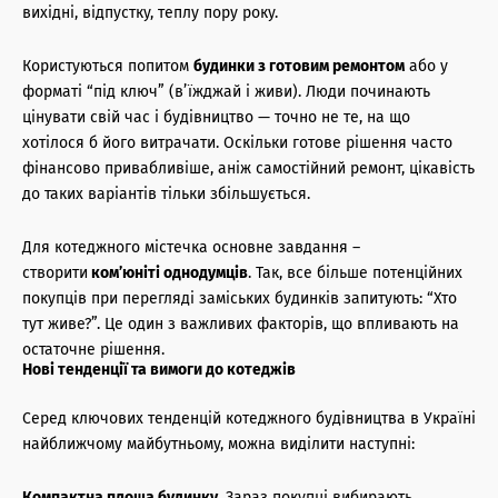
вихідні, відпустку, теплу пору року.
Користуються попитом
будинки з готовим ремонтом
або у
форматі “під ключ” (в’їжджай і живи). Люди починають
цінувати свій час і будівництво — точно не те, на що
хотілося б його витрачати. Оскільки готове рішення часто
фінансово привабливіше, аніж самостійний ремонт, цікавість
до таких варіантів тільки збільшується.
Для котеджного містечка основне завдання –
створити
ком’юніті
однодумців
. Так, все більше потенційних
покупців при перегляді заміських будинків запитують: “Хто
тут живе?”. Це один з важливих факторів, що впливають на
остаточне рішення.
Нові тенденції та вимоги до котеджів
Серед ключових тенденцій котеджного будівництва в Україні
найближчому майбутньому, можна виділити наступні:
Компактна площа будинку
. Зараз покупці вибирають