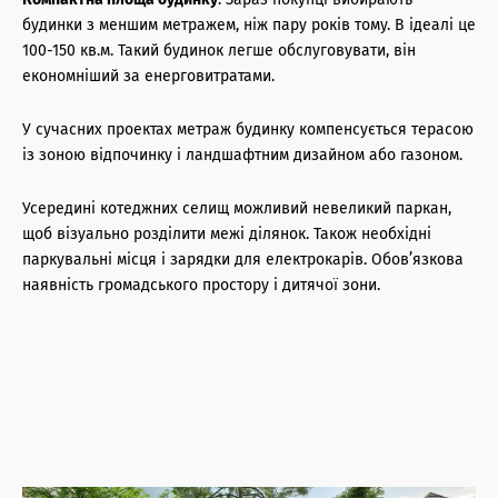
будинки з меншим метражем, ніж пару років тому. В ідеалі це
100-150 кв.м. Такий будинок легше обслуговувати, він
економніший за енерговитратами.
У сучасних проектах метраж будинку компенсується терасою
із зоною відпочинку і ландшафтним дизайном або газоном.
Усередині котеджних селищ можливий невеликий паркан,
щоб візуально розділити межі ділянок. Також необхідні
паркувальні місця і зарядки для електрокарів. Обов’язкова
наявність громадського простору і дитячої зони.