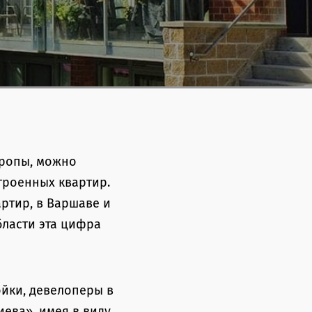
вропы, можно
троенных квартир.
артир, в Варшаве и
области эта цифра
йки, девелоперы в
ева», имея в виду