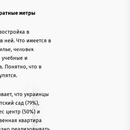
дратные метры
востройка в
 ней. Что имеется в
плексов
илье, человек
 учебные и
. Понятно, что в
упятся.
вает, что украинцы
ский сад (79%),
с центр (50%) и
твенная квартира
разно реализовывать