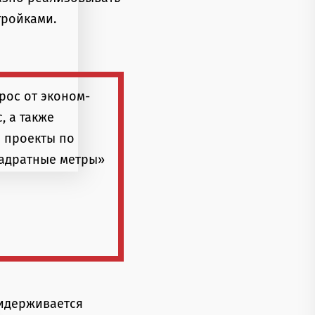
тройками.
рос от эконом-
, а также
е проекты по
вадратные метры»
ридерживается