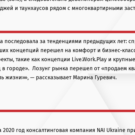
еджей и таунхаусов рядом с многоквартирными зас
са последовала за тенденциями предыдущих лет: сп
ших концепций перешел на комфорт и бизнес-класс
кты, такие как концепции Live.Work.Play и крупны
 в городе». Лозунг рынка перешел от «продаем к
ль жизни»», — рассказывает Марина Гуревич.
а 2020 год консалтинговая компания NAI Ukraine п