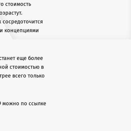
го стоимость
озрастут.
ж сосредоточится
ми концепциями
станет еще более
ной стоимостью в
рее всего только
9 можно по ссылке