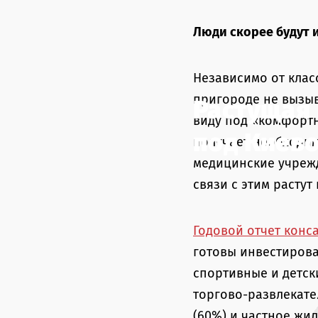
Люди скорее будут 
Независимо от клас
пригороде не вызыв
Растущая
виду под «комфортн
под Киев
получает необходим
медицинские учрежд
связи с этим растут
Годовой отчет конса
готовы инвестироват
спортивные и детск
торгово-развлекате
(60%) и частное жи