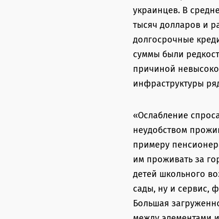
украинцев. В средн
тысяч долларов и р
долгосрочные креди
суммы были редкост
причиной невысоког
инфраструктуры ря
«Ослабление спроса
неудобством прожив
примеру пенсионера
им проживать за го
детей школьного во
сады, ну и сервис, 
Большая загруженно
между элементами и