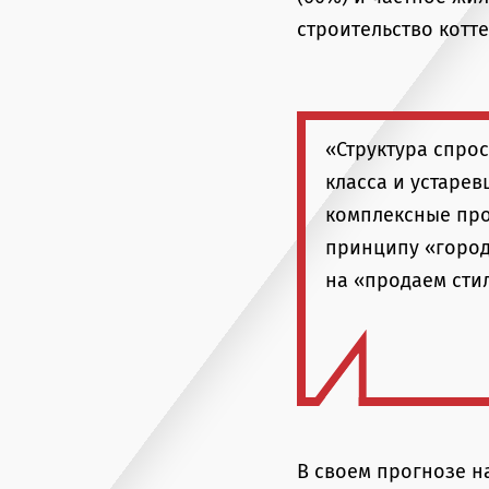
строительство котт
«Структура спро
класса и устарев
комплексные прое
принципу «город
на «продаем сти
В своем прогнозе н