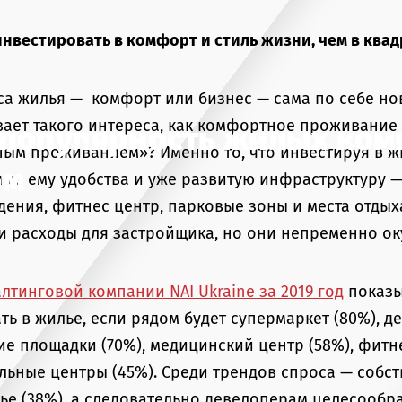
инвестировать в комфорт и стиль жизни, чем в ква
са жилья — комфорт или бизнес — сама по себе но
ает такого интереса, как комфортное проживание в
 популярность жилых ком
ым проживанием»? Именно то, что инвестируя в ж
ом
ые ему удобства и уже развитую инфраструктуру —
ения, фитнес центр, парковые зоны и места отдыха
 и расходы для застройщика, но они непременно ок
лтинговой компании NAI Ukraine за 2019 год
показы
ь в жилье, если рядом будет супермаркет (80%), дет
ие площадки (70%), медицинский центр (58%), фитне
льные центры (45%). Среди трендов спроса — собс
лье (38%), а следовательно девелоперам целесооб