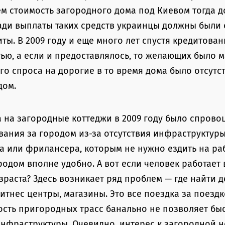
ем стоимость загородного дома под Киевом тогда д
ади выплаты таких средств украинцы должны были
ты. В 2009 году и еще много лет спустя кредитован
ью, а если и предоставлялось, то желающих было м
о спроса на дорогие в то время дома было отсут
дом.
 на загородные коттеджи в 2009 году было спров
ания за городом из-за отсутствия инфраструктуры
 или фрилансера, которым не нужно ездить на раб
родом вполне удобно. А вот если человек работает 
зраста? Здесь возникает ряд проблем — где найти 
фитнес центры, магазины. Это все поездка за поездко
сть пригородных трасс банально не позволяет бы
нфраструктуры. Очевидно, интерес к загородной 