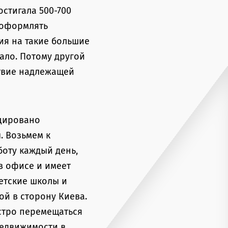
остигала 500-700
 оформлять
ия на такие большие
ало. Потому другой
ствие надлежащей
оцировано
. Возьмем к
оту каждый день,
в офисе и имеет
детские школы и
й в ​​сторону Киева.
стро перемещаться
недвижимости в