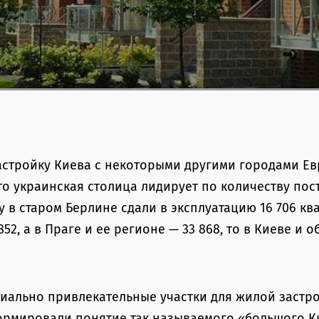
астройку Киева с некоторыми другими городами Е
что украинская столица лидирует по количеству пос
 в старом Берлине сдали в эксплуатацию 16 706 кв
852, а в Праге и ее регионе — 33 868, то в Киеве и 
иально привлекательные участки для жилой застро
рмировали понятие так называемого «большого Ки