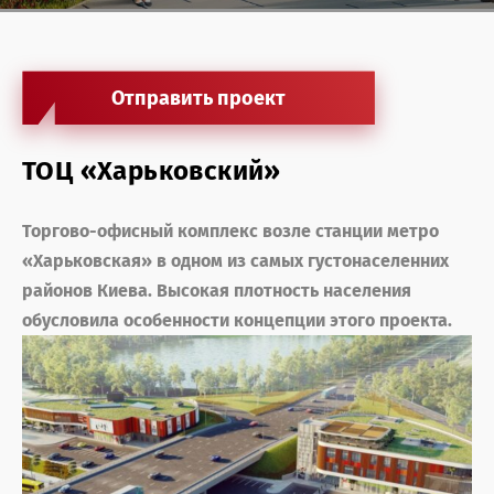
Антикризисные услуги жилая недвижимость
Антикризисные услуги офисная недвижимость
Отправить проект
Агентские услуги офисная недвижимость
Архитектурные услуги
ТОЦ «Харьковский»
Инвестиции в недвижимость
Торгово-офисный комплекс возле станции метро
Агентские услуги торговая недвижимость
«Харьковская» в одном из самых густонаселенних
районов Киева. Высокая плотность населения
Управление недвижимостью
обусловила особенности концепции этого проекта.
Консалтинг и оценка