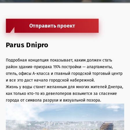
Антикризисные услуги жилая недвижимость
Антикризисные услуги офисная недвижимость
Отправить проект
Агентские услуги офисная недвижимость
Архитектурные услуги
Parus Dnipro
Инвестиции в недвижимость
Подробная концепция показывает, каким должен стать
район здания-призрака 1974 постройки — апартаменты,
Агентские услуги торговая недвижимость
отель, офисы А-класса и главный городской торговый центр
Управление недвижимостью
и все это даст начало городской набережной.
Жизнь у воды станет желанным для многих жителей Днепра,
Консалтинг и оценка
как только кто-то из девелоперов возьмется за спасение
города от символа разрухи и визуальной позора.