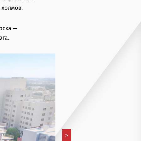
 холмов.
рска —
га.
>