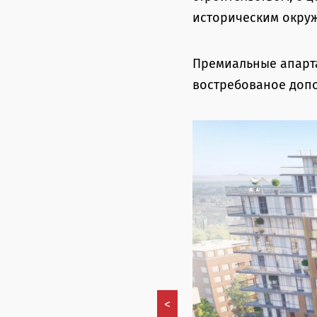
историческим окру
Премиальные апарта
востребованое допо
<