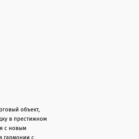
рговый объект,
дку в престижном
я с новым
в гармонии с