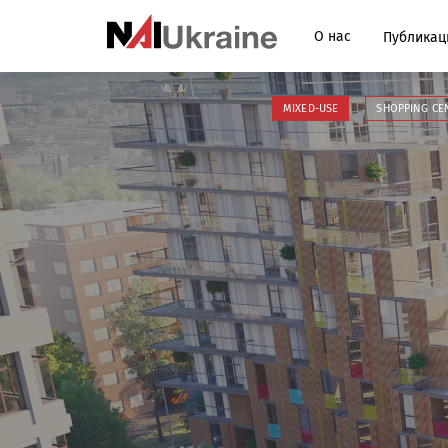
О нас
Публикац
MIXED-USE
SHOPPING CE