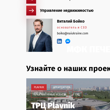
Управление недвижимостью
Виталий Бойко
основатель и CEO
boiko@naiukraine.com
МФК ПЕЧ
Узнайте о наших прое
PLAVNIK
АРХИТЕКТУРА
АРХИТЕКТУРНЫЕ УСЛУГИ
ТРЦ
ТРЦ Plavnik