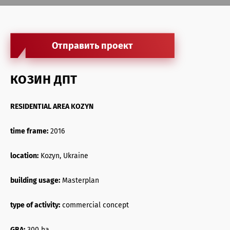
Антикризисные услуги жилая недвижимость
Антикризисные услуги офисная недвижимость
Отправить проект
Агентские услуги офисная недвижимость
Архитектурные услуги
КОЗИН ДПТ
Инвестиции в недвижимость
RESIDENTIAL AREA KOZYN
Агентские услуги торговая недвижимость
time frame:
2016
Управление недвижимостью
location:
Kozyn, Ukraine
Консалтинг и оценка
building usage:
Masterplan
type of activity:
commercial concept
GBA:
300 ha